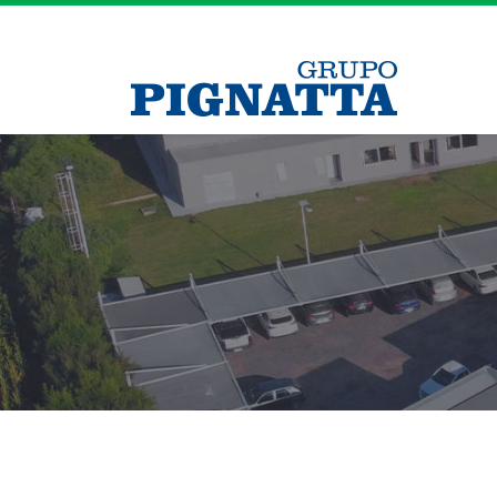
Grupo Pignatt
Estaciones de
servicio
YPF Autopista – Córdoba a Rosario
YPF Autopista – Rosario a Córdoba
Axión Energy Río Segundo
YPF Pilar
YPF Oncativo