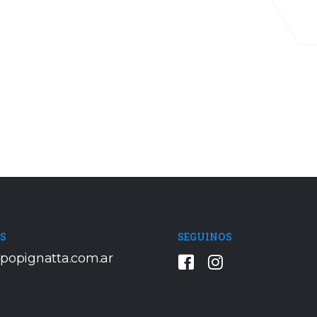
SEGUINOS
OS
popignatta.com.ar