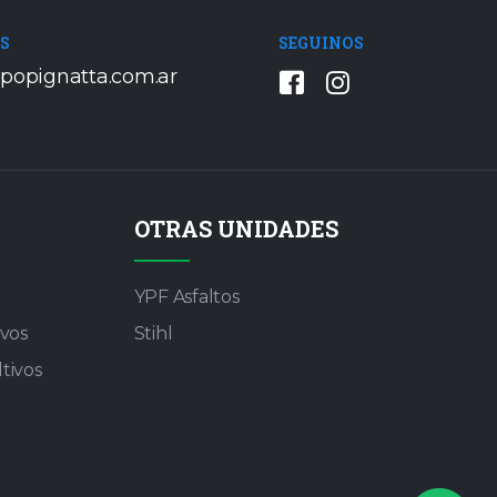
SEGUINOS
OS
popignatta.com.ar
OTRAS UNIDADES
YPF Asfaltos
ivos
Stihl
tivos