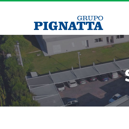
Grupo Pignatt
Estaciones de
servicio
YPF Autopista – Córdoba a Rosario
YPF Autopista – Rosario a Córdoba
Axión Energy Río Segundo
YPF Pilar
YPF Oncativo