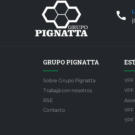
L
(
GRUPO PIGNATTA
ES
Sobre Grupo Pignatta
YPF 
Trabajá con nosotros
YPF 
RSE
Axio
Contacto
YPF 
YPF 